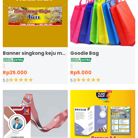
Banner singkong keju murah ekspres
Goodie Bag
Rp25.000
Rp5.000
5.0
5.0