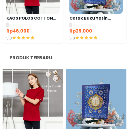
KAOS POLOS COTTON
Cetak Buku Yasin
COMBED 24S LENGAN
satuan
PENDEK
Rp46.000
Rp25.000
5.0
5.0
Detail
Detail
PRODUK TERBARU