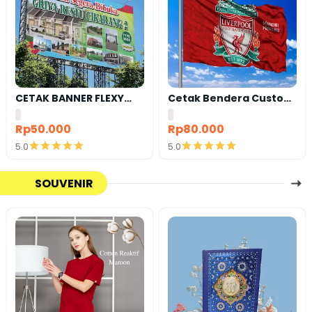
CETAK BANNER FLEXY
Cetak Bendera Custom
440 BAHAN KOREA
| Bendera Komunitas |
Bendera Kelas |
Rp50.000
Rp80.000
Bendera Supporter |
5.0
5.0
Bendera Partai
Detail
Detail
SOUVENIR