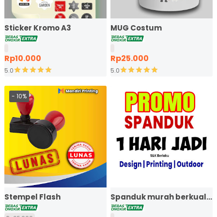
Sticker Kromo A3
MUG Costum
Rp10.000
Rp25.000
5.0
5.0
10%
Stempel Flash
Spanduk murah berkualit