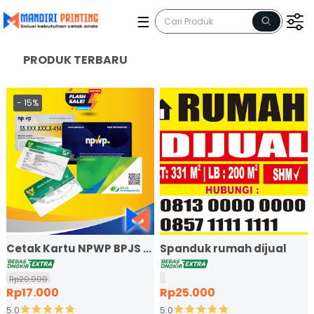
☰
PRODUK TERBARU
15%
Cetak Kartu NPWP BPJS KIS
Spanduk rumah dijual
Rp20.000
Rp17.000
Rp25.000
5.0
5.0