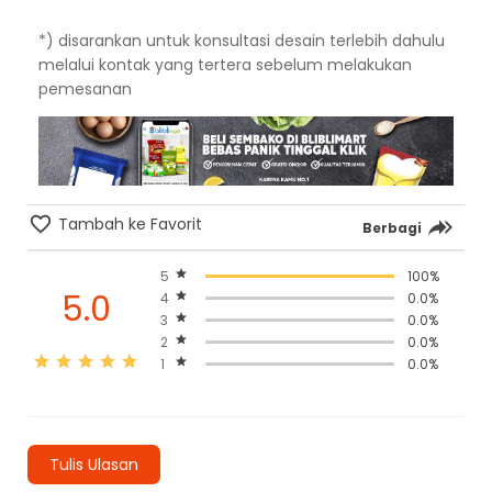
*) disarankan untuk konsultasi desain terlebih dahulu
melalui kontak yang tertera sebelum melakukan
pemesanan
Tambah ke Favorit
Berbagi
5
100%
5.0
4
0.0%
3
0.0%
2
0.0%
1
0.0%
Tulis Ulasan