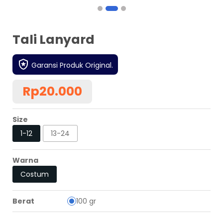
Tali Lanyard
Garansi Produk Original.
Rp20.000
Size
1-12
13-24
Warna
Costum
Berat
100 gr