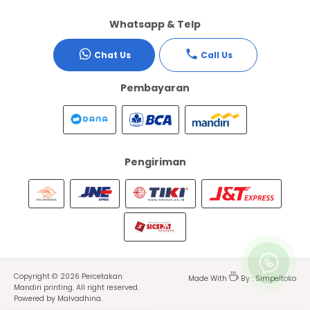
Whatsapp & Telp
Chat Us
Call Us
Pembayaran
Pengiriman
Copyright ©
2026
Percetakan
Made With
By :
Simpeltoko
Mandiri printing
. All right reserved.
Powered by Malvadhina.