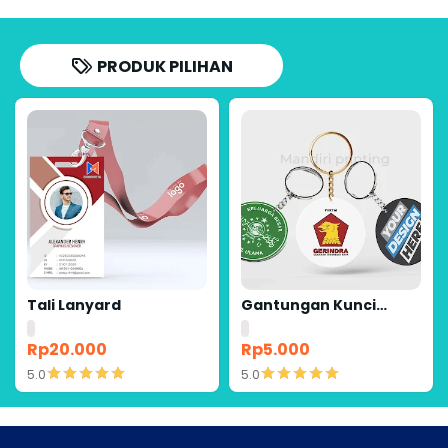
PRODUK PILIHAN
Tali Lanyard
Gantungan Kunci
Bolak Balik 45mm
Ganci Promosi Ganci
Rp20.000
Rp5.000
Souvenir Event
5.0
5.0
Detail
Detail