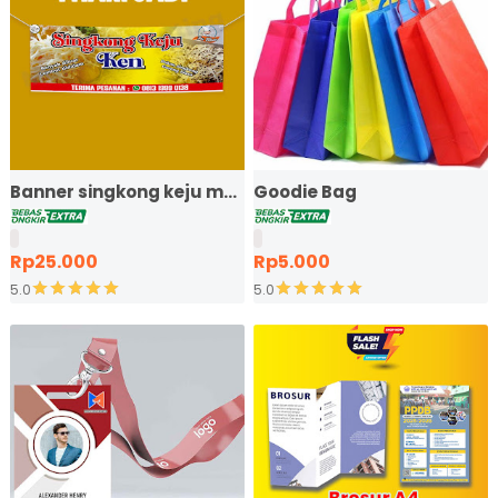
Banner singkong keju murah ekspres
Goodie Bag
Rp25.000
Rp5.000
5.0
5.0