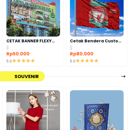
CETAK BANNER FLEXY
Cetak Bendera Custom
440 BAHAN KOREA
| Bendera Komunitas |
Bendera Kelas |
Rp50.000
Rp80.000
Bendera Supporter |
5.0
5.0
Bendera Partai
Detail
Detail
SOUVENIR