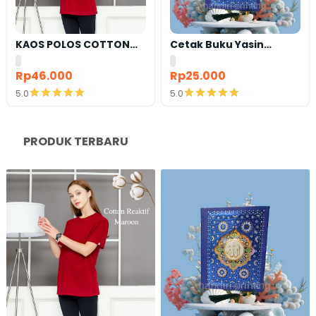
KAOS POLOS COTTON
Cetak Buku Yasin
COMBED 24S LENGAN
satuan
PENDEK
Rp46.000
Rp25.000
5.0
5.0
Detail
Detail
PRODUK TERBARU