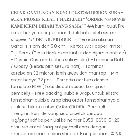
𝐂𝐄𝐓𝐀𝐊 𝐆𝐀𝐍𝐓𝐔𝐍𝐆𝐀𝐍 𝐊𝐔𝐍𝐂𝐈 𝐂𝐔𝐒𝐓𝐎𝐌 𝐃𝐄𝐒𝐈𝐆𝐍 𝐒𝐔𝐊𝐀-
𝐒𝐔𝐊𝐀 𝐏𝐑𝐎𝐒𝐄𝐒 𝐊𝐈𝐋𝐀𝐓 𝟏 𝐇𝐀𝐑𝐈 𝐉𝐀𝐃𝐈 **𝐎𝐑𝐃𝐄𝐑 <𝟎𝟗.𝟎𝟎 𝐖𝐈𝐁
𝐊𝐀𝐌𝐈 𝐊𝐈𝐑𝐈𝐌 𝐃𝐈𝐇𝐀𝐑𝐈 𝐘𝐀𝐍𝐆 𝐒𝐀𝐌𝐀** ##kami buat Pre
order hanya agar pesanan tidak batal oleh sistem
shopee## 𝐃𝐄𝐓𝐀𝐈𝐋 𝐏𝐑𝐎𝐃𝐔𝐊 : - Tersedia ukuran
Ganci 4.4 cm dan 5.8 cm - Kertas Art Papper Printer
Fuji Xerox (Tinta tidak akan luntur dan dijamin anti air)
- Desain Custom (bebas suka-suka) - Laminasi Doff
/ Glossy (Bebas pilih sesuka hati) - Laminasi
ketebalan 32 micron lebih awet dan mantap - Min.
order hanya 22 pcs - Tersedia costum desain
template FREE (Teks diubah sesuai keinginan
pembeli) - Free packing bubble wrap, untuk ekstra
tambahan bubble wrap bisa order tambahannya di
etalase toko kami 🙏 𝐂𝐀𝐑𝐀 𝐎𝐑𝐃𝐄𝐑 : Pembeli
mengirimkan file yang siap dicetak berupa
jpg/png/pdf ke penjual ke nomer 0B58-0656-5426
atau via email faazprint@gmail.com dengan
menuliskan nama akun shopee + no pesanan. ⛔ 𝐍𝐁 :