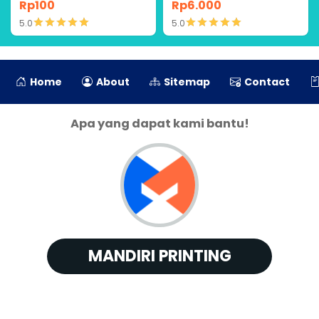
Bahan Vinyl
Rp100
Rp6.000
5.0
5.0
Detail
Detail
Home
About
Sitemap
Contact
Apa yang dapat kami bantu!
MANDIRI PRINTING