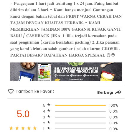
- 𝐏𝐞𝐧𝐠𝐞𝐫𝐣𝐚𝐚𝐧 𝟏 𝐡𝐚𝐫𝐢 𝐣𝐚𝐝𝐢 𝐭𝐞𝐫𝐡𝐢𝐭𝐮𝐧𝐠 𝟏 𝐱 𝟐𝟒 𝐣𝐚𝐦. 𝐏𝐚𝐢𝐧𝐠 𝐥𝐚𝐦𝐛𝐚𝐭
𝐝𝐢𝐤𝐢𝐫𝐢𝐦 𝐝𝐚𝐥𝐚𝐦 𝟐 𝐡𝐚𝐫𝐢. - 𝐊𝐚𝐦𝐢 𝐡𝐚𝐧𝐲𝐚 𝐦𝐞𝐧𝐣𝐮𝐚𝐥 𝐆𝐚𝐧𝐭𝐮𝐧𝐠𝐚𝐧
𝐤𝐮𝐧𝐜𝐢 𝐝𝐞𝐧𝐠𝐚𝐧 𝐛𝐚𝐡𝐚𝐧 𝐭𝐞𝐛𝐚𝐥 𝐝𝐚𝐧 𝐏𝐑𝐈𝐍𝐓 𝐖𝐀𝐑𝐍𝐀 𝐂𝐄𝐑𝐀𝐇 𝐃𝐀𝐍
𝐓𝐀𝐉𝐀𝐌 𝐃𝐄𝐍𝐆𝐀𝐍 𝐊𝐔𝐀𝐈𝐓𝐀𝐒 𝐓𝐄𝐑𝐁𝐀𝐈𝐊. - 𝐊𝐀𝐌𝐈
𝐌𝐄𝐌𝐁𝐄𝐑𝐈𝐊𝐀𝐍 𝐉𝐀𝐌𝐈𝐍𝐀𝐍 𝟏𝟎𝟎% 𝐆𝐀𝐑𝐀𝐍𝐒𝐈 𝐑𝐔𝐒𝐀𝐊 𝐆𝐀𝐍𝐓𝐈
𝐁𝐀𝐑𝐔 / 𝐂𝐀𝐒𝐇𝐁𝐀𝐂𝐊 𝐉𝐈𝐊𝐀: 𝟏. 𝐁𝐢𝐥𝐚 𝐭𝐞𝐫𝐣𝐚𝐝𝐢 𝐤𝐞𝐫𝐮𝐬𝐚𝐤𝐚𝐧 𝐩𝐚𝐝𝐚
𝐬𝐚𝐚𝐭 𝐩𝐞𝐧𝐠𝐢𝐫𝐢𝐦𝐚𝐧 (𝐤𝐚𝐫𝐞𝐧𝐚 𝐤𝐞𝐬𝐚𝐥𝐚𝐡𝐚𝐧 𝐩𝐚𝐜𝐤𝐢𝐧𝐠) 𝟐. 𝐉𝐢𝐤𝐚 𝐩𝐞𝐬𝐚𝐧𝐚𝐧
𝐲𝐚𝐧𝐠 𝐤𝐚𝐦𝐢 𝐤𝐢𝐫𝐢𝐦𝐤𝐚𝐧 𝐬𝐚𝐥𝐚𝐡 𝐠𝐚𝐦𝐛𝐚𝐫 / 𝐬𝐚𝐥𝐚𝐡 𝐮𝐤𝐮𝐫𝐚𝐧 𝐆𝐑𝐎𝐒𝐈𝐑 :
𝐏𝐀𝐑𝐓𝐀𝐈 𝐁𝐄𝐒𝐀𝐑? 𝐃𝐀𝐏𝐀𝐓𝐊𝐀𝐍 𝐇𝐀𝐑𝐆𝐀 𝐒𝐏𝐄𝐒𝐈𝐀𝐀𝐋 😍😍
Tambah ke Favorit
Berbagi
5
100%
5.0
4
0.0%
3
0.0%
2
0.0%
1
0.0%