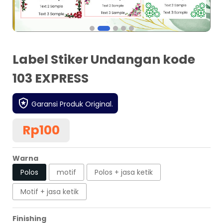
Label Stiker Undangan kode
103 EXPRESS
Garansi Produk Original.
Rp100
Warna
Polos
motif
Polos + jasa ketik
Motif + jasa ketik
Finishing